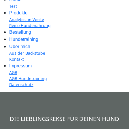
Test
Produkte
Analytische Werte
Reico Hundenahrung
Bestellung
Hundetraining
Über mich
Aus der Backstube
Kontakt
Impressum
AGB
AGB Hundetraining
Datenschutz
DIE LIEBLINGSKEKSE FÜR DEINEN HUND