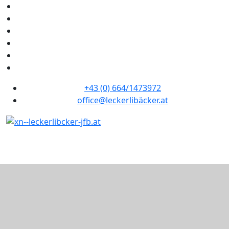
+43 (0) 664/1473972
office@leckerlibäcker.at